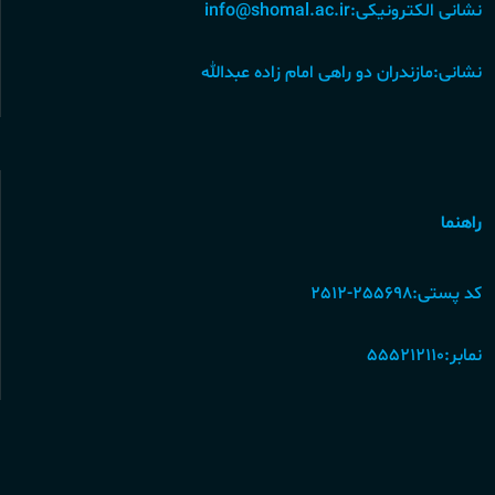
نشانی الکترونیکی:info@shomal.ac.ir
نشانی:مازندران دو راهی امام زاده عبدالله
راهنما
کد پستی:255698-2512
نمابر:555212110